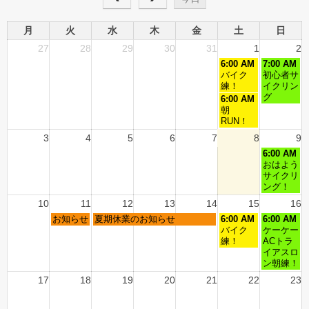
月
火
水
木
金
土
日
27
28
29
30
31
1
2
6:00 AM
7:00 AM
バイク
初心者サ
練！
イクリン
グ
6:00 AM
朝
RUN！
3
4
5
6
7
8
9
6:00 AM
おはよう
サイクリ
ング！
10
11
12
13
14
15
16
お知らせ
夏期休業のお知らせ
6:00 AM
6:00 AM
バイク
ケーケー
練！
ACトラ
イアスロ
ン朝練！
17
18
19
20
21
22
23