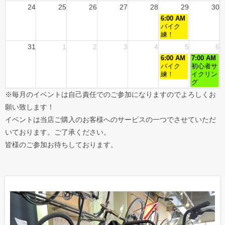
24
25
26
27
28
29
30
6:00 AM
バイク
練！
31
1
2
3
4
5
6
6:00 AM
7:00 AM
バイク
初心者サ
練！
イクリン
グ
※毎月のイベントは自己責任でのご参加になりますのでよろしくお
願い致します！
イベントは当店ご購入のお客様へのサービスの一つでさせていただ
いております。ご了承ください。
皆様のご参加お待ちしております。