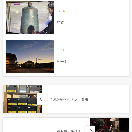
LIFE
黙祷
LIFE
朝一！
4月からヘルメット着用！
積み重ね生活！