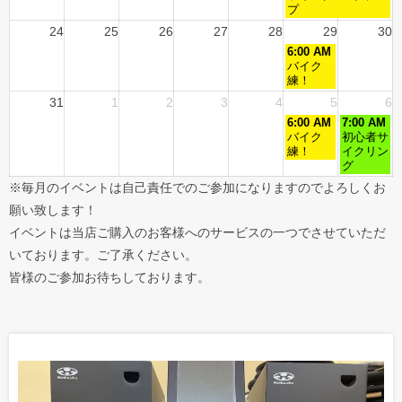
プ
24
25
26
27
28
29
30
6:00 AM
バイク
練！
31
1
2
3
4
5
6
6:00 AM
7:00 AM
バイク
初心者サ
練！
イクリン
グ
※毎月のイベントは自己責任でのご参加になりますのでよろしくお
願い致します！
イベントは当店ご購入のお客様へのサービスの一つでさせていただ
いております。ご了承ください。
皆様のご参加お待ちしております。