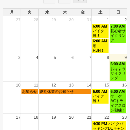
月
火
水
木
金
土
日
27
28
29
30
31
1
2
6:00 AM
7:00 AM
バイク
初心者サ
練！
イクリン
グ
6:00 AM
朝
RUN！
3
4
5
6
7
8
9
6:00 AM
おはよう
サイクリ
ング！
10
11
12
13
14
15
16
お知らせ
夏期休業のお知らせ
6:00 AM
6:00 AM
バイク
ケーケー
練！
ACトラ
イアスロ
ン朝練！
17
18
19
20
21
22
23
4:30 PM
バイクパ
ッキングDEキャン