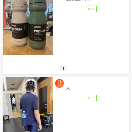
LIFE
21
Jun
水
LIFE