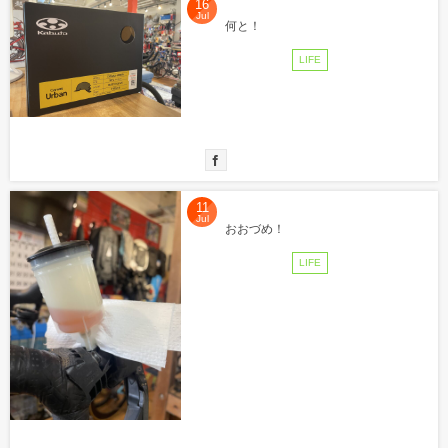
16
Jul
何と！
LIFE
11
Jul
おおづめ！
LIFE