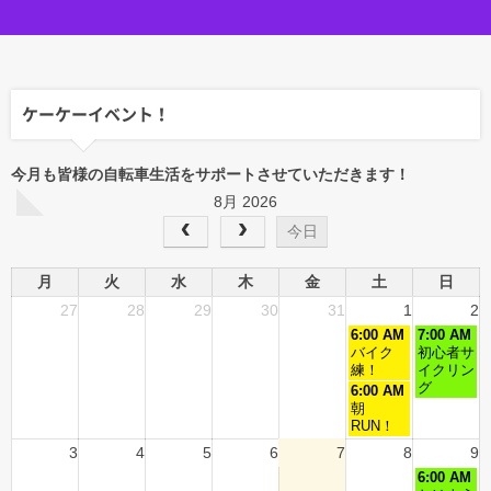
ケーケーイベント！
今月も皆様の自転車生活をサポートさせていただきます！
8月 2026
今日
月
火
水
木
金
土
日
27
28
29
30
31
1
2
6:00 AM
7:00 AM
バイク
初心者サ
練！
イクリン
グ
6:00 AM
朝
RUN！
3
4
5
6
7
8
9
6:00 AM