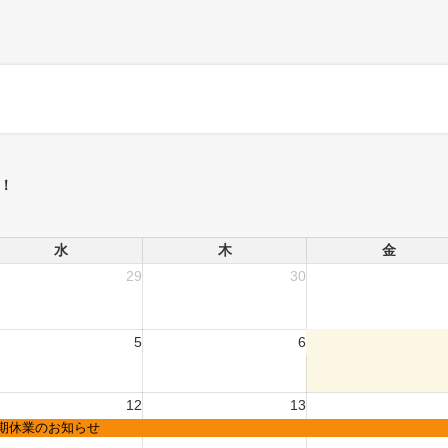
！
水
木
金
29
30
5
6
12
13
期休業のお知らせ