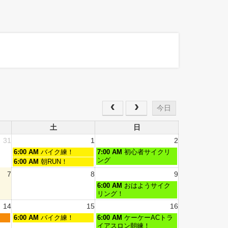
今日
土
日
31
1
2
6:00 AM
バイク練！
7:00 AM
初心者サイクリ
ング
6:00 AM
朝RUN！
7
8
9
6:00 AM
おはようサイク
リング！
14
15
16
6:00 AM
バイク練！
6:00 AM
ケーケーACトラ
イアスロン朝練！