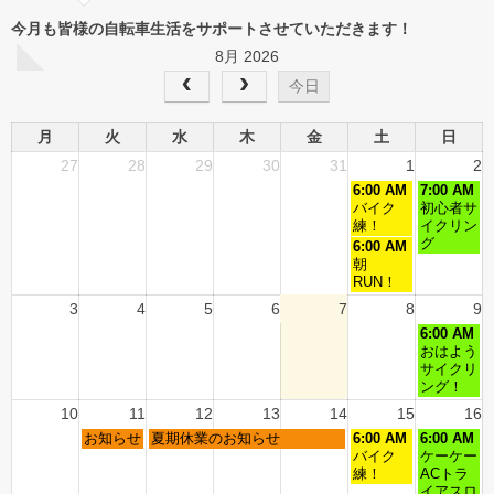
今月も皆様の自転車生活をサポートさせていただきます！
8月 2026
今日
月
火
水
木
金
土
日
27
28
29
30
31
1
2
6:00 AM
7:00 AM
バイク
初心者サ
練！
イクリン
グ
6:00 AM
朝
RUN！
3
4
5
6
7
8
9
6:00 AM
おはよう
サイクリ
ング！
10
11
12
13
14
15
16
お知らせ
夏期休業のお知らせ
6:00 AM
6:00 AM
バイク
ケーケー
練！
ACトラ
イアスロ