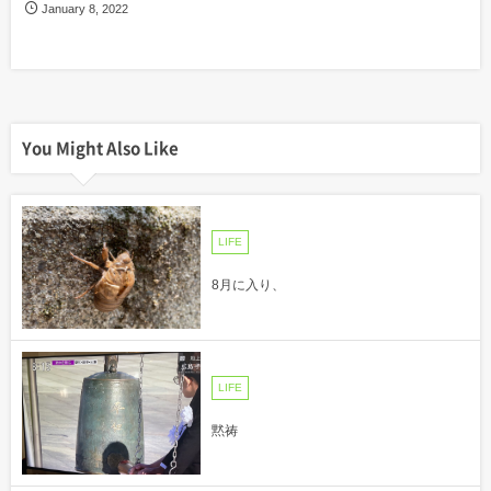
January
8
,
2022
You Might Also Like
LIFE
8月に入り、
LIFE
黙祷