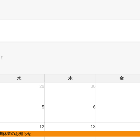
！
水
木
金
29
30
5
6
12
13
期休業のお知らせ