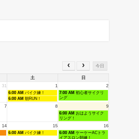
今日
土
日
31
1
2
6:00 AM
バイク練！
7:00 AM
初心者サイクリ
ング
6:00 AM
朝RUN！
7
8
9
6:00 AM
おはようサイク
リング！
14
15
16
6:00 AM
バイク練！
6:00 AM
ケーケーACトラ
イアスロン朝練！