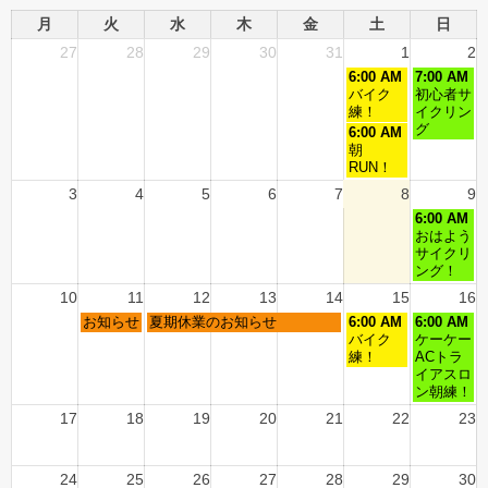
月
火
水
木
金
土
日
27
28
29
30
31
1
2
6:00 AM
7:00 AM
バイク
初心者サ
練！
イクリン
グ
6:00 AM
朝
RUN！
3
4
5
6
7
8
9
6:00 AM
おはよう
サイクリ
ング！
10
11
12
13
14
15
16
お知らせ
夏期休業のお知らせ
6:00 AM
6:00 AM
バイク
ケーケー
練！
ACトラ
イアスロ
ン朝練！
17
18
19
20
21
22
23
24
25
26
27
28
29
30