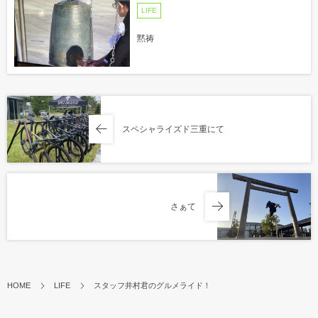
LIFE
黙祷
スペシャライズド三重にて
さぁて
HOME
LIFE
スタッフ井村君のグルメライド！