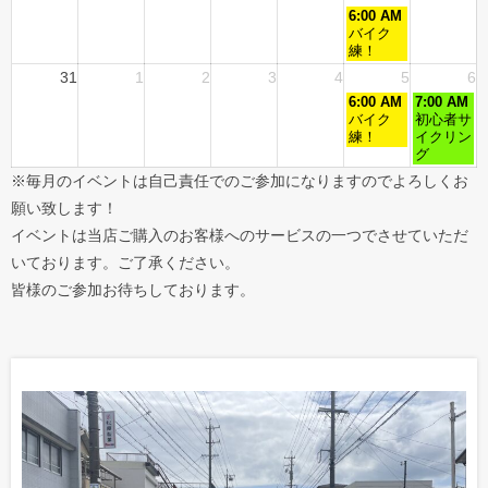
6:00 AM
バイク
練！
31
1
2
3
4
5
6
6:00 AM
7:00 AM
バイク
初心者サ
練！
イクリン
グ
※毎月のイベントは自己責任でのご参加になりますのでよろしくお
願い致します！
イベントは当店ご購入のお客様へのサービスの一つでさせていただ
いております。ご了承ください。
皆様のご参加お待ちしております。