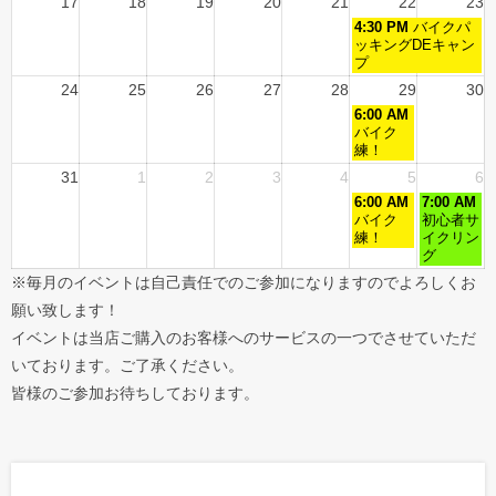
17
18
19
20
21
22
23
4:30 PM
バイクパ
ッキングDEキャン
プ
24
25
26
27
28
29
30
6:00 AM
バイク
練！
31
1
2
3
4
5
6
6:00 AM
7:00 AM
バイク
初心者サ
練！
イクリン
グ
※毎月のイベントは自己責任でのご参加になりますのでよろしくお
願い致します！
イベントは当店ご購入のお客様へのサービスの一つでさせていただ
いております。ご了承ください。
皆様のご参加お待ちしております。