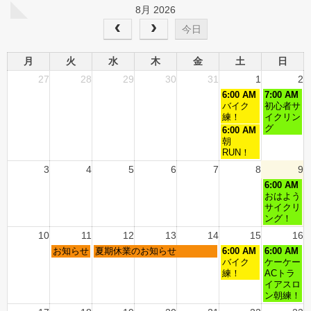
8月 2026
今日
月
火
水
木
金
土
日
27
28
29
30
31
1
2
6:00 AM
7:00 AM
バイク
初心者サ
練！
イクリン
グ
6:00 AM
朝
RUN！
3
4
5
6
7
8
9
6:00 AM
おはよう
サイクリ
ング！
10
11
12
13
14
15
16
お知らせ
夏期休業のお知らせ
6:00 AM
6:00 AM
バイク
ケーケー
練！
ACトラ
イアスロ
ン朝練！