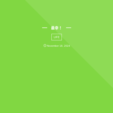
最幸！
LIFE
November
18
,
2024