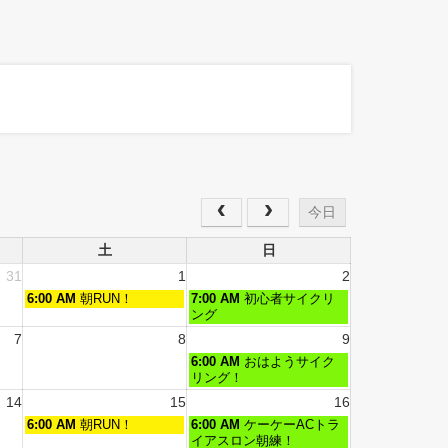
今日
土
日
31
1
2
6:00 AM
朝RUN！
7:00 AM
初心者サイクリ
ング
7
8
9
6:00 AM
おはようサイク
リング！
14
15
16
6:00 AM
朝RUN！
6:00 AM
ケーケーACトラ
イアスロン朝練！