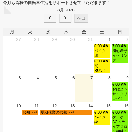
今月も皆様の自転車生活をサポートさせていただきます！
8月 2026
今日
月
火
水
木
金
土
日
27
28
29
30
31
1
2
6:00 AM
7:00 AM
バイク
初心者サ
練！
イクリン
グ
6:00 AM
朝
RUN！
3
4
5
6
7
8
9
6:00 AM
おはよう
サイクリ
ング！
10
11
12
13
14
15
16
お知らせ
夏期休業のお知らせ
6:00 AM
6:00 AM
バイク
ケーケー
練！
ACトラ
イアスロ
ン朝練！