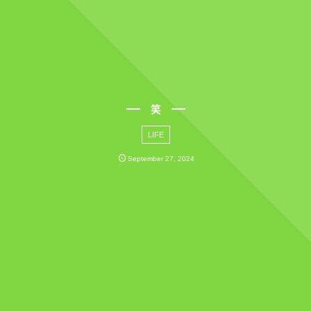
笑
LIFE
September
27
,
2024