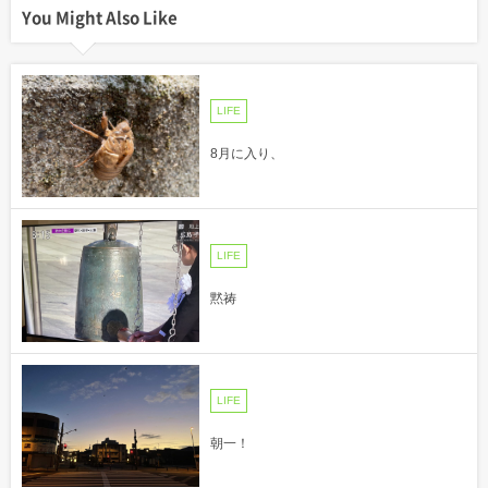
You Might Also Like
LIFE
8月に入り、
LIFE
黙祷
LIFE
朝一！