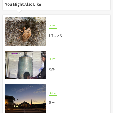
You Might Also Like
LIFE
8月に入り、
LIFE
黙祷
LIFE
朝一！