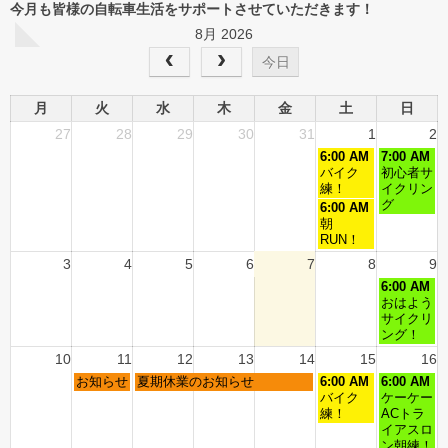
今月も皆様の自転車生活をサポートさせていただきます！
8月 2026
今日
月
火
水
木
金
土
日
27
28
29
30
31
1
2
6:00 AM
7:00 AM
バイク
初心者サ
練！
イクリン
グ
6:00 AM
朝
RUN！
3
4
5
6
7
8
9
6:00 AM
おはよう
サイクリ
ング！
10
11
12
13
14
15
16
お知らせ
夏期休業のお知らせ
6:00 AM
6:00 AM
バイク
ケーケー
練！
ACトラ
イアスロ
ン朝練！