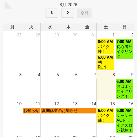
8月 2026
今日
月
火
水
木
金
土
日
27
28
29
30
31
1
2
6:00 AM
7:00 AM
バイク
初心者サ
練！
イクリン
グ
6:00 AM
朝
RUN！
3
4
5
6
7
8
9
6:00 AM
おはよう
サイクリ
ング！
10
11
12
13
14
15
16
お知らせ
夏期休業のお知らせ
6:00 AM
6:00 AM
バイク
ケーケー
練！
ACトラ
イアスロ
ン朝練！