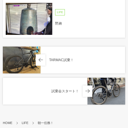
LIFE
黙祷
TARMAC試乗！
試乗会スタート！
HOME
LIFE
朝一任務！