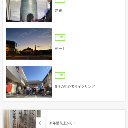
黙祷
LIFE
朝一！
LIFE
8月の初心者サイクリング
新年階段上がり！