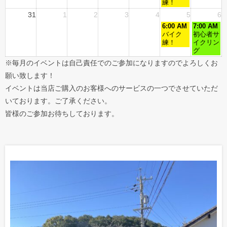
練！
31
1
2
3
4
5
6
6:00 AM
7:00 AM
バイク
初心者サ
練！
イクリン
グ
※毎月のイベントは自己責任でのご参加になりますのでよろしくお
願い致します！
イベントは当店ご購入のお客様へのサービスの一つでさせていただ
いております。ご了承ください。
皆様のご参加お待ちしております。