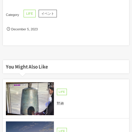
LIFE
イベント
December
5
,
2023
You Might Also Like
LIFE
黙祷
LIFE