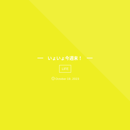
いょいょ今週末！
LIFE
October
19
,
2023