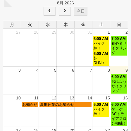
8月 2026
今日
月
火
水
木
金
土
日
27
28
29
30
31
1
2
6:00 AM
7:00 AM
バイク
初心者サ
練！
イクリン
グ
6:00 AM
朝
RUN！
3
4
5
6
7
8
9
6:00 AM
おはよう
サイクリ
ング！
10
11
12
13
14
15
16
お知らせ
夏期休業のお知らせ
6:00 AM
6:00 AM
バイク
ケーケー
練！
ACトラ
イアスロ
ン朝練！
17
18
19
20
21
22
23