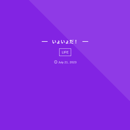
いょいょだ！
LIFE
July
21
,
2023