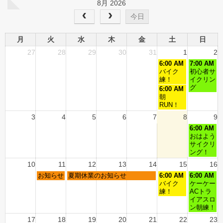
8月 2026
今日
月
火
水
木
金
土
日
27
28
29
30
31
1
2
6:00 AM
7:00 AM
バイク
初心者サ
練！
イクリン
グ
6:00 AM
朝
RUN！
3
4
5
6
7
8
9
6:00 AM
おはよう
サイクリ
ング！
10
11
12
13
14
15
16
お知らせ
夏期休業のお知らせ
6:00 AM
6:00 AM
バイク
ケーケー
練！
ACトラ
イアスロ
ン朝練！
17
18
19
20
21
22
23