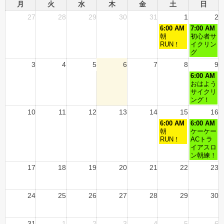
月
火
水
木
金
土
日
27
28
29
30
31
1
2
6:00 AM
7:00 AM
朝
初心者サ
RUN！
イクリン
グ
3
4
5
6
7
8
9
6:00 AM
おはよう
サイクリ
ング！
10
11
12
13
14
15
16
6:00 AM
6:00 AM
朝
ケーケー
RUN！
ACトラ
イアスロ
ン朝練！
17
18
19
20
21
22
23
24
25
26
27
28
29
30
31
1
2
3
4
5
6