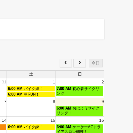
今日
土
日
31
1
2
6:00 AM
バイク練！
7:00 AM
初心者サイクリ
ング
6:00 AM
朝RUN！
7
8
9
6:00 AM
おはようサイク
リング！
14
15
16
6:00 AM
バイク練！
6:00 AM
ケーケーACトラ
イアスロン朝練！