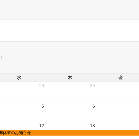
！
水
木
金
29
30
5
6
12
13
期休業のお知らせ