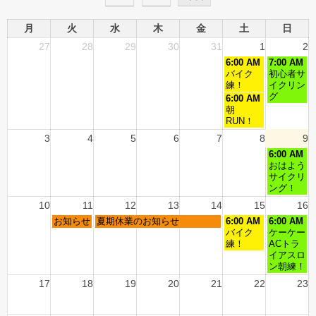
月
火
水
木
金
土
日
27
28
29
30
31
1
2
6:00 AM
7:00 AM
バイク
初心者サ
練！
イクリン
グ
6:00 AM
朝
RUN！
3
4
5
6
7
8
9
6:00 AM
おはよう
サイクリ
ング！
10
11
12
13
14
15
16
お知らせ
夏期休業のお知らせ
6:00 AM
6:00 AM
バイク
ケーケー
練！
ACトラ
イアスロ
ン朝練！
17
18
19
20
21
22
23