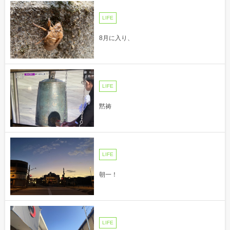
LIFE
8月に入り、
LIFE
黙祷
LIFE
朝一！
LIFE