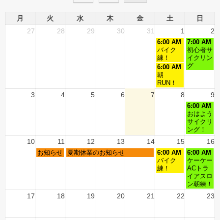
月
火
水
木
金
土
日
27
28
29
30
31
1
2
6:00 AM
7:00 AM
バイク
初心者サ
練！
イクリン
グ
6:00 AM
朝
RUN！
3
4
5
6
7
8
9
6:00 AM
おはよう
サイクリ
ング！
10
11
12
13
14
15
16
お知らせ
夏期休業のお知らせ
6:00 AM
6:00 AM
バイク
ケーケー
練！
ACトラ
イアスロ
ン朝練！
17
18
19
20
21
22
23