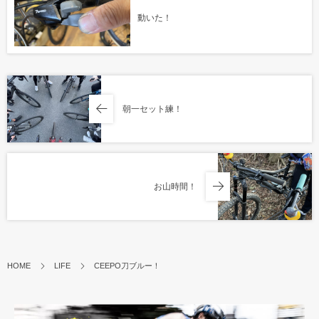
動いた！
朝一セット練！
お山時間！
HOME
LIFE
CEEPO刀ブルー！