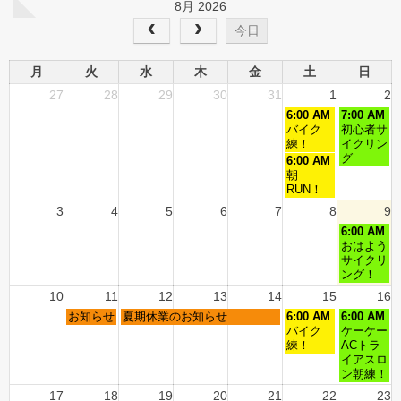
8月 2026
今日
月
火
水
木
金
土
日
27
28
29
30
31
1
2
6:00 AM
7:00 AM
バイク
初心者サ
練！
イクリン
グ
6:00 AM
朝
RUN！
3
4
5
6
7
8
9
6:00 AM
おはよう
サイクリ
ング！
10
11
12
13
14
15
16
お知らせ
夏期休業のお知らせ
6:00 AM
6:00 AM
バイク
ケーケー
練！
ACトラ
イアスロ
ン朝練！
17
18
19
20
21
22
23