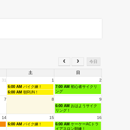
今日
土
日
31
1
2
6:00 AM
バイク練！
7:00 AM
初心者サイクリ
ング
6:00 AM
朝RUN！
7
8
9
6:00 AM
おはようサイク
リング！
14
15
16
6:00 AM
バイク練！
6:00 AM
ケーケーACトラ
イアスロン朝練！