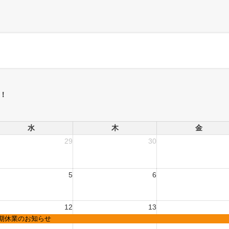
！
水
木
金
29
30
5
6
12
13
期休業のお知らせ