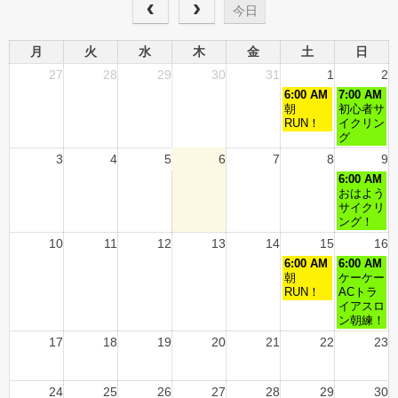
今日
月
火
水
木
金
土
日
27
28
29
30
31
1
2
6:00 AM
7:00 AM
朝
初心者サ
RUN！
イクリン
グ
3
4
5
6
7
8
9
6:00 AM
おはよう
サイクリ
ング！
10
11
12
13
14
15
16
6:00 AM
6:00 AM
朝
ケーケー
RUN！
ACトラ
イアスロ
ン朝練！
17
18
19
20
21
22
23
24
25
26
27
28
29
30