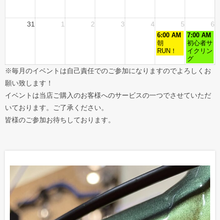
31
1
2
3
4
5
6
6:00 AM
7:00 AM
朝
初心者サ
RUN！
イクリン
グ
※毎月のイベントは自己責任でのご参加になりますのでよろしくお
願い致します！
イベントは当店ご購入のお客様へのサービスの一つでさせていただ
いております。ご了承ください。
皆様のご参加お待ちしております。