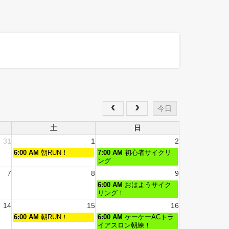
今日
土
日
31
1
2
6:00 AM
朝RUN！
7:00 AM
初心者サイクリ
ング
7
8
9
6:00 AM
おはようサイク
リング！
14
15
16
6:00 AM
朝RUN！
6:00 AM
ケーケーACトラ
イアスロン朝練！