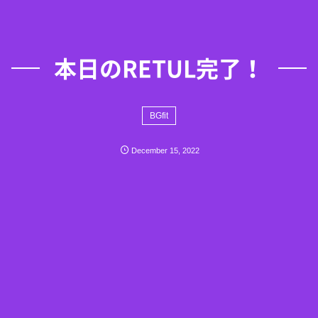
本日のRETUL完了！
BGfit
December
15
,
2022