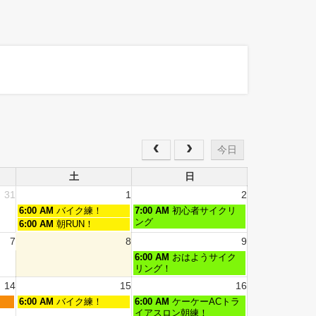
今日
土
日
31
1
2
6:00 AM
バイク練！
7:00 AM
初心者サイクリ
ング
6:00 AM
朝RUN！
7
8
9
6:00 AM
おはようサイク
リング！
14
15
16
6:00 AM
バイク練！
6:00 AM
ケーケーACトラ
イアスロン朝練！