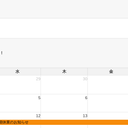
！
水
木
金
29
30
5
6
12
13
期休業のお知らせ