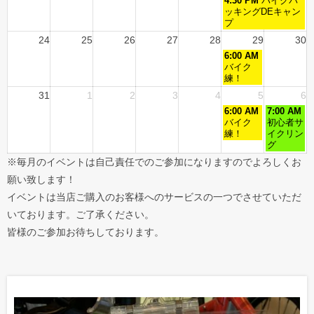
4:30 PM
バイクパ
ッキングDEキャン
プ
24
25
26
27
28
29
30
6:00 AM
バイク
練！
31
1
2
3
4
5
6
6:00 AM
7:00 AM
バイク
初心者サ
練！
イクリン
グ
※毎月のイベントは自己責任でのご参加になりますのでよろしくお
願い致します！
イベントは当店ご購入のお客様へのサービスの一つでさせていただ
いております。ご了承ください。
皆様のご参加お待ちしております。