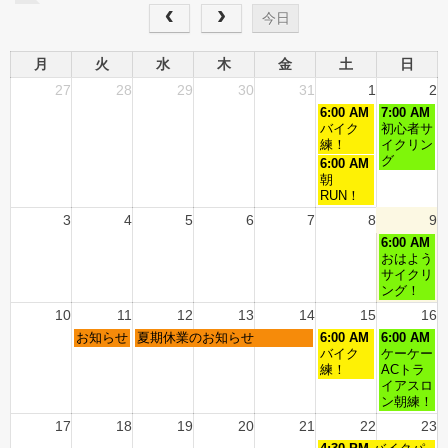
今日
月
火
水
木
金
土
日
27
28
29
30
31
1
2
6:00 AM
7:00 AM
バイク
初心者サ
練！
イクリン
グ
6:00 AM
朝
RUN！
3
4
5
6
7
8
9
6:00 AM
おはよう
サイクリ
ング！
10
11
12
13
14
15
16
お知らせ
夏期休業のお知らせ
6:00 AM
6:00 AM
バイク
ケーケー
練！
ACトラ
イアスロ
ン朝練！
17
18
19
20
21
22
23