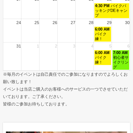
4:30 PM
バイクパ
ッキングDEキャン
プ
24
25
26
27
28
29
30
6:00 AM
バイク
練！
31
1
2
3
4
5
6
6:00 AM
7:00 AM
バイク
初心者サ
練！
イクリン
グ
※毎月のイベントは自己責任でのご参加になりますのでよろしくお
願い致します！
イベントは当店ご購入のお客様へのサービスの一つでさせていただ
いております。ご了承ください。
皆様のご参加お待ちしております。