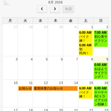
8月 2026
今日
月
火
水
木
金
土
日
27
28
29
30
31
1
2
6:00 AM
7:00 AM
バイク
初心者サ
練！
イクリン
グ
6:00 AM
朝
RUN！
3
4
5
6
7
8
9
6:00 AM
おはよう
サイクリ
ング！
10
11
12
13
14
15
16
お知らせ
夏期休業のお知らせ
6:00 AM
6:00 AM
バイク
ケーケー
練！
ACトラ
イアスロ
ン朝練！
17
18
19
20
21
22
23