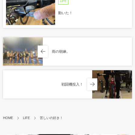
LIFE
動いた！
雨の朝練。
戦闘機投入！
HOME
LIFE
苦しいの好き！