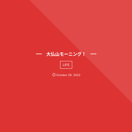
大仏山モーニング！
LIFE
October
29
,
2022