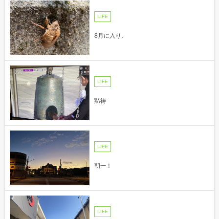
LIFE
8月に入り、
LIFE
黙祷
LIFE
朝一！
LIFE