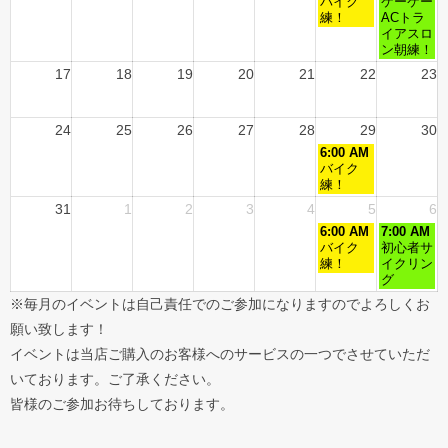
バイク
ケーケー
練！
ACトラ
イアスロ
ン朝練！
17
18
19
20
21
22
23
24
25
26
27
28
29
30
6:00 AM
バイク
練！
31
1
2
3
4
5
6
6:00 AM
7:00 AM
バイク
初心者サ
練！
イクリン
グ
※毎月のイベントは自己責任でのご参加になりますのでよろしくお
願い致します！
イベントは当店ご購入のお客様へのサービスの一つでさせていただ
いております。ご了承ください。
皆様のご参加お待ちしております。