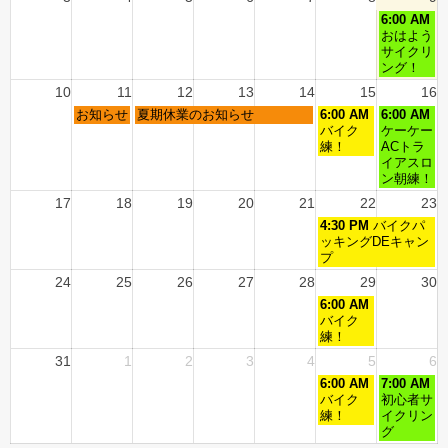
6:00 AM
おはよう
サイクリ
ング！
10
11
12
13
14
15
16
お知らせ
夏期休業のお知らせ
6:00 AM
6:00 AM
バイク
ケーケー
練！
ACトラ
イアスロ
ン朝練！
17
18
19
20
21
22
23
4:30 PM
バイクパ
ッキングDEキャン
プ
24
25
26
27
28
29
30
6:00 AM
バイク
練！
31
1
2
3
4
5
6
6:00 AM
7:00 AM
バイク
初心者サ
練！
イクリン
グ