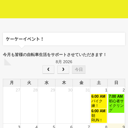
ケーケーイベント！
今月も皆様の自転車生活をサポートさせていただきます！
8月 2026
今日
月
火
水
木
金
土
日
27
28
29
30
31
1
2
6:00 AM
7:00 AM
バイク
初心者サ
練！
イクリン
グ
6:00 AM
朝
RUN！
3
4
5
6
7
8
9