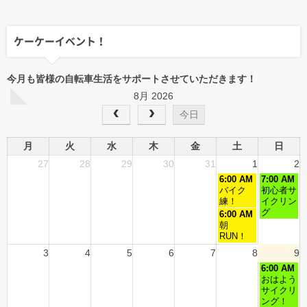
ケーケーイベント！
今月も皆様の自転車生活をサポートさせていただきます！
8月 2026
今日
月
火
水
木
金
土
日
27
28
29
30
31
1
2
6:00 AM
7:00 AM
バイク
初心者サ
練！
イクリン
グ
6:00 AM
朝
RUN！
3
4
5
6
7
8
9
6:00 AM
おはよう
サイクリ
ング！