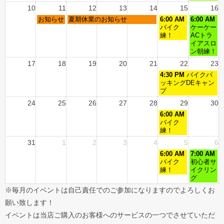
10
11
12
13
14
15
16
お知らせ
夏期休業のお知らせ
6:00 AM
6:00 AM
バイク
ケーケー
練！
ACトラ
イアスロ
ン朝練！
17
18
19
20
21
22
23
4:30 PM
バイクパ
ッキングDEキャン
プ
24
25
26
27
28
29
30
6:00 AM
バイク
練！
31
1
2
3
4
5
6
6:00 AM
7:00 AM
バイク
初心者サ
練！
イクリン
グ
※毎月のイベントは自己責任でのご参加になりますのでよろしくお
願い致します！
イベントは当店ご購入のお客様へのサービスの一つでさせていただ