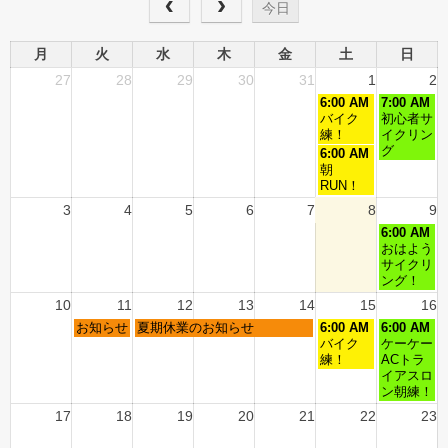
今日
月
火
水
木
金
土
日
27
28
29
30
31
1
2
6:00 AM
7:00 AM
バイク
初心者サ
練！
イクリン
グ
6:00 AM
朝
RUN！
3
4
5
6
7
8
9
6:00 AM
おはよう
サイクリ
ング！
10
11
12
13
14
15
16
お知らせ
夏期休業のお知らせ
6:00 AM
6:00 AM
バイク
ケーケー
練！
ACトラ
イアスロ
ン朝練！
17
18
19
20
21
22
23