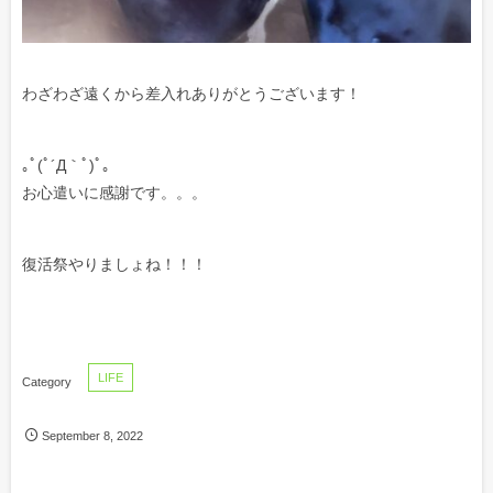
わざわざ遠くから差入れありがとうございます！
｡ﾟ(ﾟ´Д｀ﾟ)ﾟ｡
お心遣いに感謝です。。。
復活祭やりましょね！！！
LIFE
September
8
,
2022