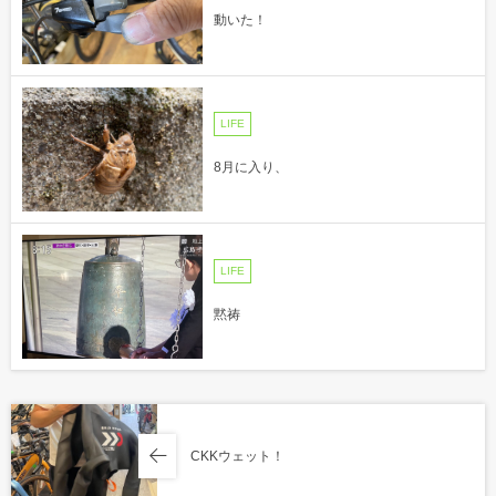
動いた！
LIFE
8月に入り、
LIFE
黙祷
CKKウェット！