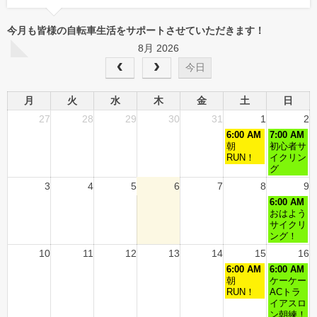
今月も皆様の自転車生活をサポートさせていただきます！
8月 2026
今日
月
火
水
木
金
土
日
27
28
29
30
31
1
2
6:00 AM
7:00 AM
朝
初心者サ
RUN！
イクリン
グ
3
4
5
6
7
8
9
6:00 AM
おはよう
サイクリ
ング！
10
11
12
13
14
15
16
6:00 AM
6:00 AM
朝
ケーケー
RUN！
ACトラ
イアスロ
ン朝練！