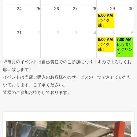
24
25
26
27
28
29
30
6:00 AM
バイク
練！
31
1
2
3
4
5
6
6:00 AM
7:00 AM
バイク
初心者サ
練！
イクリン
グ
※毎月のイベントは自己責任でのご参加になりますのでよろしくお
願い致します！
イベントは当店ご購入のお客様へのサービスの一つでさせていただ
いております。ご了承ください。
皆様のご参加お待ちしております。