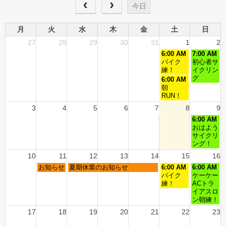
今日
月
火
水
木
金
土
日
27
28
29
30
31
1
2
6:00 AM
7:00 AM
バイク
初心者サ
練！
イクリン
グ
6:00 AM
朝
RUN！
3
4
5
6
7
8
9
6:00 AM
おはよう
サイクリ
ング！
10
11
12
13
14
15
16
お知らせ
夏期休業のお知らせ
6:00 AM
6:00 AM
バイク
ケーケー
練！
ACトラ
イアスロ
ン朝練！
17
18
19
20
21
22
23