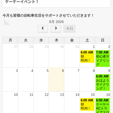
ケーケーイベント！
今月も皆様の自転車生活をサポートさせていただきます！
8月 2026
今日
月
火
水
木
金
土
日
27
28
29
30
31
1
2
6:00 AM
7:00 AM
朝
初心者サ
RUN！
イクリン
グ
3
4
5
6
7
8
9
6:00 AM
おはよう
サイクリ
ング！
10
11
12
13
14
15
16
6:00 AM
6:00 AM
朝
ケーケー
RUN！
ACトラ
イアスロ