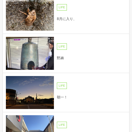
LIFE
8月に入り、
LIFE
黙祷
LIFE
朝一！
LIFE