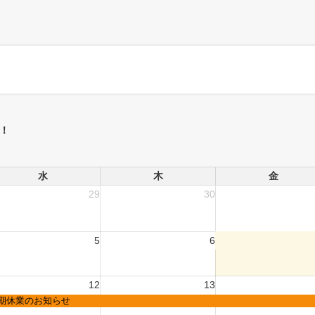
！
水
木
金
29
30
5
6
12
13
期休業のお知らせ