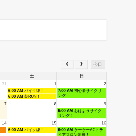
今日
土
日
31
1
2
6:00 AM
バイク練！
7:00 AM
初心者サイクリ
ング
6:00 AM
朝RUN！
7
8
9
6:00 AM
おはようサイク
リング！
14
15
16
6:00 AM
バイク練！
6:00 AM
ケーケーACトラ
イアスロン朝練！