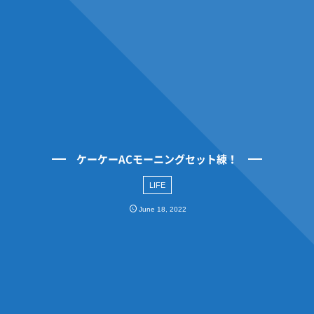
ケーケーACモーニングセット練！
LIFE
June
18
,
2022