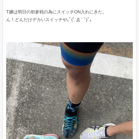
T嬢は明日の初参戦の為にスイッチON入れにきた。
ん！どんだけデカいスイッチや｡ﾟ(ﾟ´Д｀ﾟ)ﾟ｡