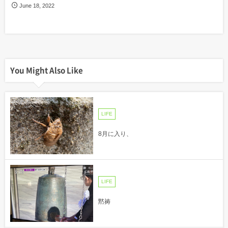
June
18
,
2022
You Might Also Like
LIFE
8月に入り、
LIFE
黙祷