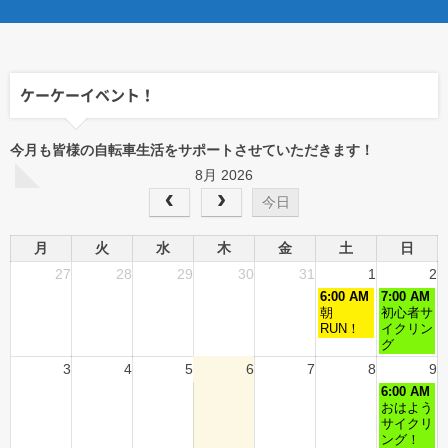
ケーケーイベント！
今月も皆様の自転車生活をサポートさせていただきます！
8月 2026
今日
月
火
水
木
金
土
日
27
28
29
30
31
1
2
6:00 AM
7:00 AM
朝
初心者サ
RUN！
イクリン
グ
3
4
5
6
7
8
9
6:00 AM
おはよう
サイクリ
ング！