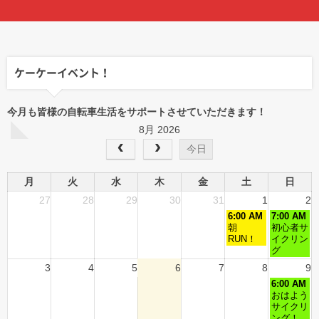
ケーケーイベント！
今月も皆様の自転車生活をサポートさせていただきます！
8月 2026
今日
月
火
水
木
金
土
日
27
28
29
30
31
1
2
6:00 AM
7:00 AM
朝
初心者サ
RUN！
イクリン
グ
3
4
5
6
7
8
9
6:00 AM
おはよう
サイクリ
ング！