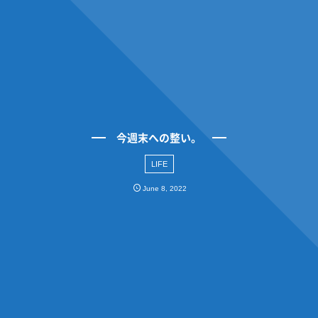
今週末への整い。
LIFE
June
8
,
2022