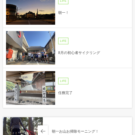
LIFE
朝一！
LIFE
8月の初心者サイクリング
LIFE
任務完了
朝一お山お掃除モーニング！