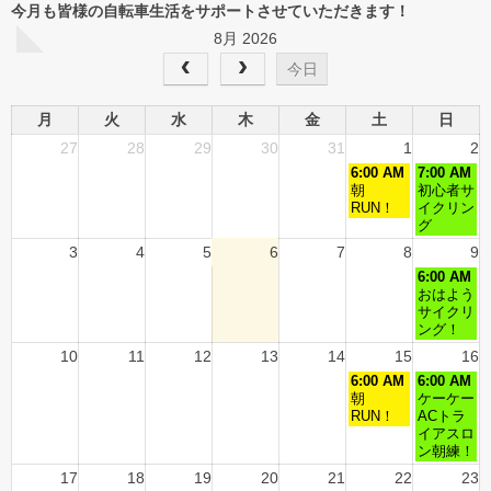
今月も皆様の自転車生活をサポートさせていただきます！
8月 2026
今日
月
火
水
木
金
土
日
27
28
29
30
31
1
2
6:00 AM
7:00 AM
朝
初心者サ
RUN！
イクリン
グ
3
4
5
6
7
8
9
6:00 AM
おはよう
サイクリ
ング！
10
11
12
13
14
15
16
6:00 AM
6:00 AM
朝
ケーケー
RUN！
ACトラ
イアスロ
ン朝練！
17
18
19
20
21
22
23