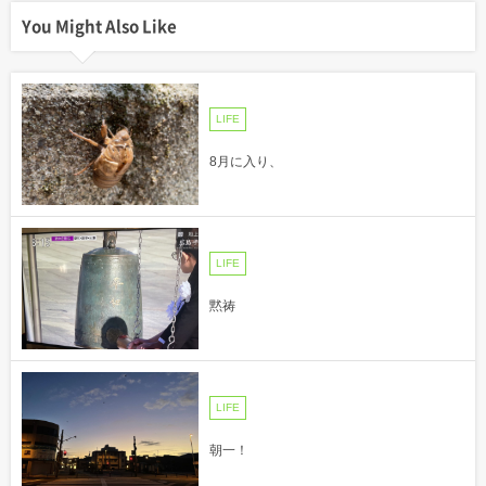
You Might Also Like
LIFE
8月に入り、
LIFE
黙祷
LIFE
朝一！