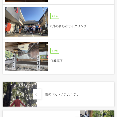
LIFE
8月の初心者サイクリング
LIFE
任務完了
雨のバカ〜｡ﾟ(ﾟ´Д｀ﾟ)ﾟ｡