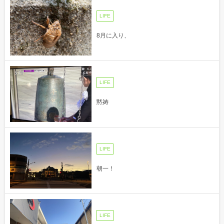
LIFE
8月に入り、
LIFE
黙祷
LIFE
朝一！
LIFE