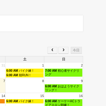
今日
土
日
31
1
2
6:00 AM
バイク練！
7:00 AM
初心者サイクリ
ング
6:00 AM
朝RUN！
7
8
9
6:00 AM
おはようサイク
リング！
14
15
16
6:00 AM
バイク練！
6:00 AM
ケーケーACトラ
イアスロン朝練！