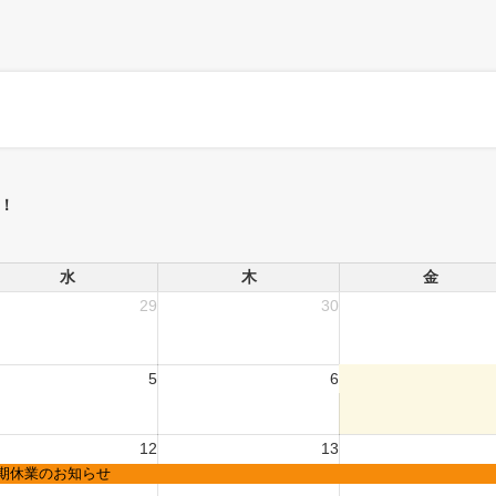
！
水
木
金
29
30
5
6
12
13
期休業のお知らせ