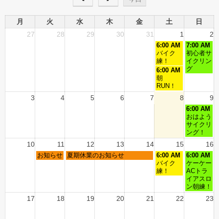
月
火
水
木
金
土
日
27
28
29
30
31
1
2
6:00 AM
7:00 AM
バイク
初心者サ
練！
イクリン
グ
6:00 AM
朝
RUN！
3
4
5
6
7
8
9
6:00 AM
おはよう
サイクリ
ング！
10
11
12
13
14
15
16
お知らせ
夏期休業のお知らせ
6:00 AM
6:00 AM
バイク
ケーケー
練！
ACトラ
イアスロ
ン朝練！
17
18
19
20
21
22
23