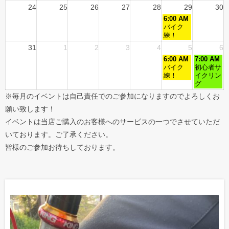
24
25
26
27
28
29
30
6:00 AM
バイク
練！
31
1
2
3
4
5
6
6:00 AM
7:00 AM
バイク
初心者サ
練！
イクリン
グ
※毎月のイベントは自己責任でのご参加になりますのでよろしくお
願い致します！
イベントは当店ご購入のお客様へのサービスの一つでさせていただ
いております。ご了承ください。
皆様のご参加お待ちしております。