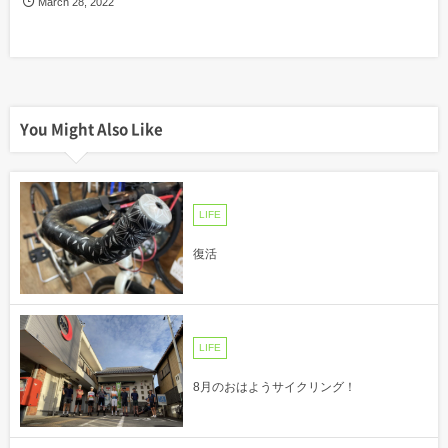
March
28
,
2022
You Might Also Like
LIFE
復活
LIFE
8月のおはようサイクリング！