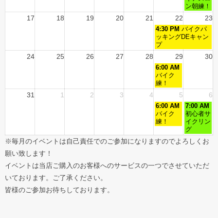
ン朝練！
17
18
19
20
21
22
23
4:30 PM
バイクパ
ッキングDEキャン
プ
24
25
26
27
28
29
30
6:00 AM
バイク
練！
31
1
2
3
4
5
6
6:00 AM
7:00 AM
バイク
初心者サ
練！
イクリン
グ
※毎月のイベントは自己責任でのご参加になりますのでよろしくお
願い致します！
イベントは当店ご購入のお客様へのサービスの一つでさせていただ
いております。ご了承ください。
皆様のご参加お待ちしております。