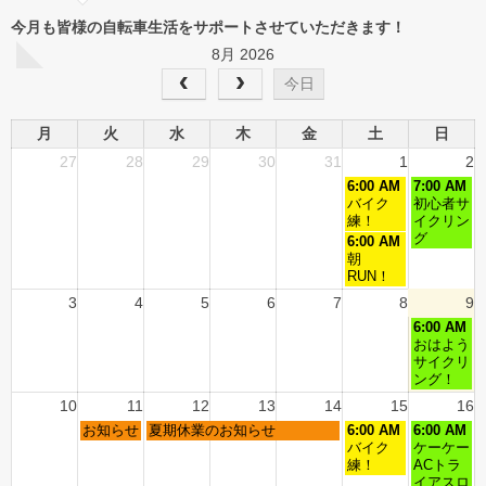
今月も皆様の自転車生活をサポートさせていただきます！
8月 2026
今日
月
火
水
木
金
土
日
27
28
29
30
31
1
2
6:00 AM
7:00 AM
バイク
初心者サ
練！
イクリン
グ
6:00 AM
朝
RUN！
3
4
5
6
7
8
9
6:00 AM
おはよう
サイクリ
ング！
10
11
12
13
14
15
16
お知らせ
夏期休業のお知らせ
6:00 AM
6:00 AM
バイク
ケーケー
練！
ACトラ
イアスロ