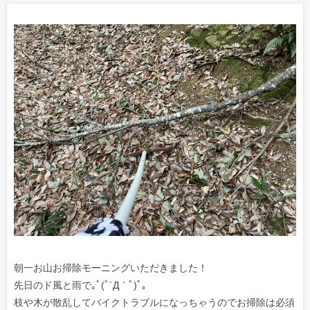
朝一お山お掃除モーニングいただきました！
先日のド風と雨で｡ﾟ(ﾟ´Д｀ﾟ)ﾟ｡
枝や木が散乱してバイクトラブルになっちゃうのでお掃除は必須