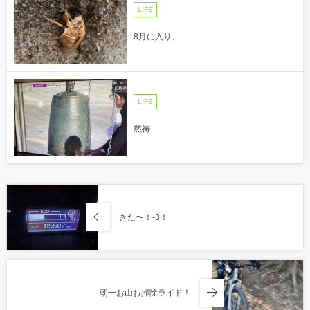
LIFE
8月に入り、
LIFE
黙祷
きた〜！-3！
朝一お山お掃除ライド！