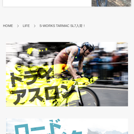
HOME
LIFE
S-WORKS TARMAC SL7入荷！