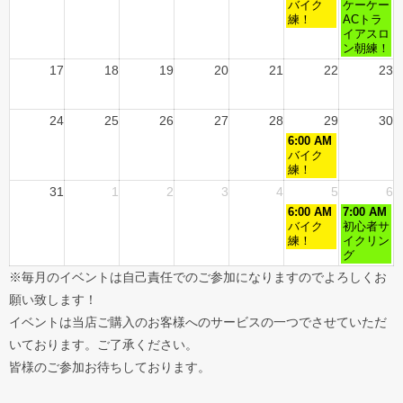
バイク
ケーケー
練！
ACトラ
イアスロ
ン朝練！
17
18
19
20
21
22
23
24
25
26
27
28
29
30
6:00 AM
バイク
練！
31
1
2
3
4
5
6
6:00 AM
7:00 AM
バイク
初心者サ
練！
イクリン
グ
※毎月のイベントは自己責任でのご参加になりますのでよろしくお
願い致します！
イベントは当店ご購入のお客様へのサービスの一つでさせていただ
いております。ご了承ください。
皆様のご参加お待ちしております。