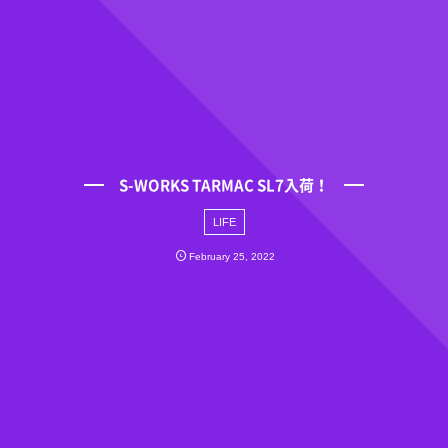
S-WORKS TARMAC SL7入荷！
LIFE
February
25
,
2022