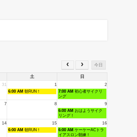
今日
土
日
31
1
2
6:00 AM
朝RUN！
7:00 AM
初心者サイクリ
ング
7
8
9
6:00 AM
おはようサイク
リング！
14
15
16
6:00 AM
朝RUN！
6:00 AM
ケーケーACトラ
イアスロン朝練！