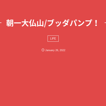
朝一大仏山/ブッダパンプ！
LIFE
January
26
,
2022