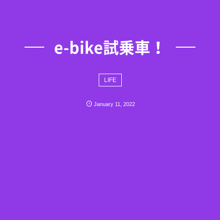
e-bike試乗車！
LIFE
January
11
,
2022