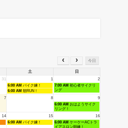
今日
土
日
31
1
2
6:00 AM
バイク練！
7:00 AM
初心者サイクリ
ング
6:00 AM
朝RUN！
7
8
9
6:00 AM
おはようサイク
リング！
14
15
16
6:00 AM
バイク練！
6:00 AM
ケーケーACトラ
イアスロン朝練！