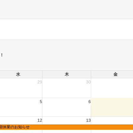
！
水
木
金
29
30
5
6
12
13
期休業のお知らせ