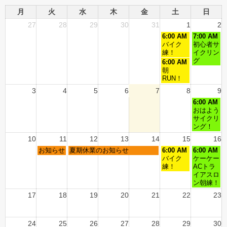
月
火
水
木
金
土
日
27
28
29
30
31
1
2
6:00 AM
7:00 AM
バイク
初心者サ
練！
イクリン
グ
6:00 AM
朝
RUN！
3
4
5
6
7
8
9
6:00 AM
おはよう
サイクリ
ング！
10
11
12
13
14
15
16
お知らせ
夏期休業のお知らせ
6:00 AM
6:00 AM
バイク
ケーケー
練！
ACトラ
イアスロ
ン朝練！
17
18
19
20
21
22
23
24
25
26
27
28
29
30