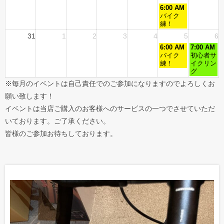
6:00 AM
バイク
練！
31
1
2
3
4
5
6
6:00 AM
7:00 AM
バイク
初心者サ
練！
イクリン
グ
※毎月のイベントは自己責任でのご参加になりますのでよろしくお
願い致します！
イベントは当店ご購入のお客様へのサービスの一つでさせていただ
いております。ご了承ください。
皆様のご参加お待ちしております。