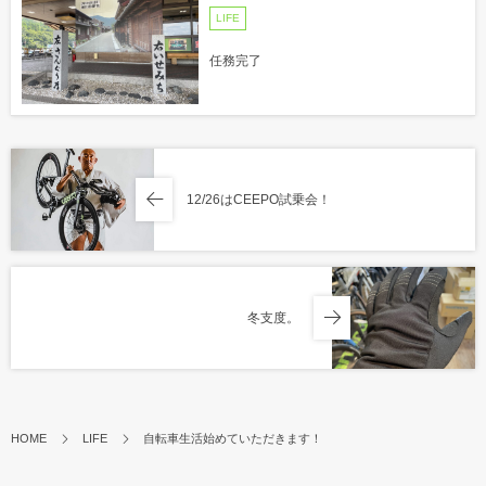
LIFE
任務完了
12/26はCEEPO試乗会！
冬支度。
HOME
LIFE
自転車生活始めていただきます！