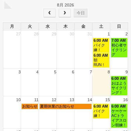
8月 2026
今日
月
火
水
木
金
土
日
27
28
29
30
31
1
2
6:00 AM
7:00 AM
バイク
初心者サ
練！
イクリン
グ
6:00 AM
朝
RUN！
3
4
5
6
7
8
9
6:00 AM
おはよう
サイクリ
ング！
10
11
12
13
14
15
16
お知らせ
夏期休業のお知らせ
6:00 AM
6:00 AM
バイク
ケーケー
練！
ACトラ
イアスロ
ン朝練！